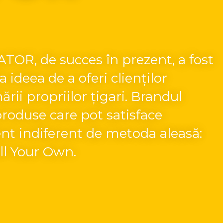
OR, de succes în prezent, a fost
 ideea de a oferi clienților
ării propriilor țigari. Brandul
produse care pot satisface
ient indiferent de metoda aleasă:
ll Your Own.